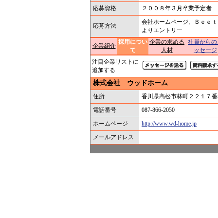
応募資格
２００８年３月卒業予定者
会社ホームページ、Ｂｅｅｔ
応募方法
よりエントリー
採用につい
企業の求める
社員からの
企業紹介
て
人材
ッセージ
注目企業リストに
追加する
株式会社 ウッドホーム
住所
香川県高松市林町２２１７番
電話番号
087-866-2050
ホームページ
http://www.wd-home.jp
メールアドレス