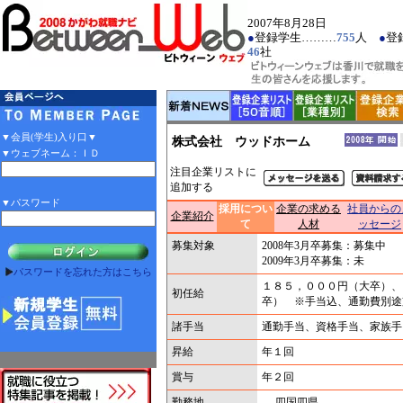
2007年8月28日
●
登録学生………
755
人
●
登
46
社
▼会員(学生)入り口▼
株式会社 ウッドホーム
▼ウェブネーム：ＩＤ
注目企業リストに
追加する
▼パスワード
採用につい
企業の求める
社員からの
企業紹介
て
人材
ッセージ
募集対象
2008年3月卒募集：募集中
2009年3月卒募集：未
パスワードを忘れた方はこちら
１８５，０００円（大卒）、
初任給
卒） ※手当込、通勤費別途
諸手当
通勤手当、資格手当、家族手
昇給
年１回
賞与
年２回
勤務地
四国四県