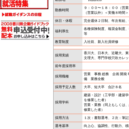
９：００〜１８：００（営業
勤務時間
（営業以外）＜実働８時間＞
休日・休暇
完全週休２日制、年次有給、
各種保険制度、報奨金制度、
福利厚生
等
教育制度
入社前、新入社員研修
香川大、日本大、近畿大、東
採用実績
文理大、専門学校穴吹カレッ
前年度採用率
営業 事務 総務 企画 開発 
採用職種
備 業務全般
採用予定人数
大卒、短大卒 合計８名
建築・設計（工学部・建築学
を修業した者）
採用学科
営業・業務（同上もしくは、
修業した者）
採用方法
１次：書類選考、２次：筆記
選考基準
向上心、協調性、行動力、積