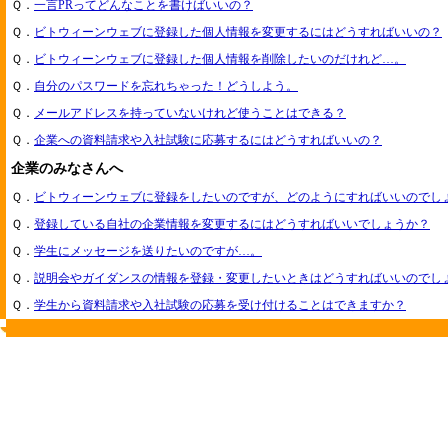
Ｑ．
一言PRってどんなことを書けばいいの？
Ｑ．
ビトウィーンウェブに登録した個人情報を変更するにはどうすればいいの？
Ｑ．
ビトウィーンウェブに登録した個人情報を削除したいのだけれど…。
Ｑ．
自分のパスワードを忘れちゃった！どうしよう。
Ｑ．
メールアドレスを持っていないけれど使うことはできる？
Ｑ．
企業への資料請求や入社試験に応募するにはどうすればいいの？
企業のみなさんへ
Ｑ．
ビトウィーンウェブに登録をしたいのですが、どのようにすればいいのでし
Ｑ．
登録している自社の企業情報を変更するにはどうすればいいでしょうか？
Ｑ．
学生にメッセージを送りたいのですが…。
Ｑ．
説明会やガイダンスの情報を登録・変更したいときはどうすればいいのでし
Ｑ．
学生から資料請求や入社試験の応募を受け付けることはできますか？