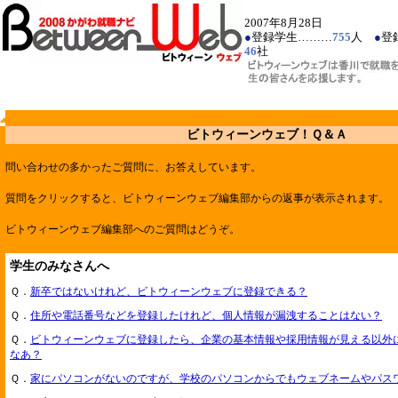
2007年8月28日
●
登録学生………
755
人
●
登
46
社
ビトウィーンウェブ！Ｑ＆Ａ
問い合わせの多かったご質問に、お答えしています。
質問をクリックすると、ビトウィーンウェブ編集部からの返事が表示されます。
ビトウィーンウェブ編集部へのご質問はどうぞ。
学生のみなさんへ
Ｑ．
新卒ではないけれど、ビトウィーンウェブに登録できる？
Ｑ．
住所や電話番号などを登録したけれど、個人情報が漏洩することはない？
Ｑ．
ビトウィーンウェブに登録したら、企業の基本情報や採用情報が見える以外
なあ？
Ｑ．
家にパソコンがないのですが、学校のパソコンからでもウェブネームやパス