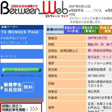
2007年9月12日
●
登録学生………
757
人
●
登
46
社
2007年2月27日
▼会員(学生)入り口▼
開催日
▼ウェブネーム：ＩＤ
時間
開始 09：30 終了
第一回会社説明会
説明会・採用試験など
▼パスワード
企業名
株式会社 ウッド
場所
ウッドホーム本社
担当者
総務部総務課 主
パスワードを忘れた方はこちら
連絡先
087-866-2050
各部の業務内容説
詳細
ております。
持参品
筆記用具
対象者
平成20年3月卒業
定員：先着２０名
備考
お申込は、電話または
home.jp
)にて。