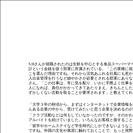
S.Hさんが就職されたのは生鮮を中心とする食品スーパーマ
計という金銭を扱う部署に所属されている。「この業種に就
こを選んだ理由ですね。それから活気あふれる社風にも惹か
入出金管理を行うなど細やかさが必要とされる部署にありな
さん。「この仕事は、常に気を配り、いかに手際よく仕事を
人になれば、責任がかかってきてあたりまえ。きちんとした
ずかしくない言動を取ることが要求されます」と教えてくれ
「大学３年の秋頃から。まずはインターネットで企業情報を
んある企業の中から、受けてみたいと思う企業を決めるのが
「クラブ活動などは何もしていなかったのですが、そのかわ
アルバイトを続けていました。いろんなお客様と接すること
「留学やホームステイなど学生時代にしかできないようなこ
ですね。外国の文化や風習に触れておくことで、もっと視野