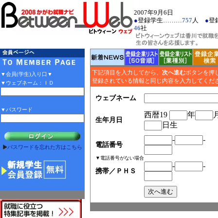
2007年9月6日
●
登録学生………
757
人
●
登
46
社
下記項目を入力してから、
次へ進む
ボタンを押
▼会員(学生)入り口▼
登録されている情報と同じ内容を入力してくだ
▼ウェブネーム：ＩＤ
ウェブネーム
▼パスワード
西暦19
年
生年月日
日生
-
-
電話番号
パスワードを忘れた方はこちら
▼電話番号がない場合
-
-
携帯／ＰＨＳ