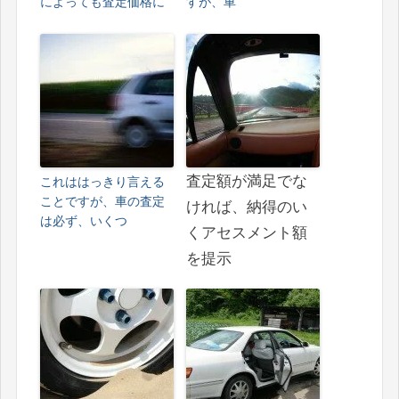
によっても査定価格に
すが、車
査定額が満足でな
これははっきり言える
ことですが、車の査定
ければ、納得のい
は必ず、いくつ
くアセスメント額
を提示